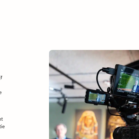
jf
e
ht
tie