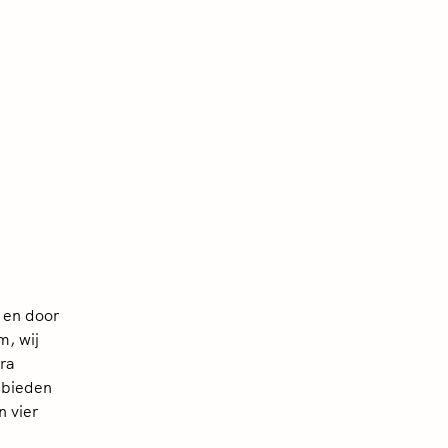
r en door
m, wij
ra
 bieden
n vier