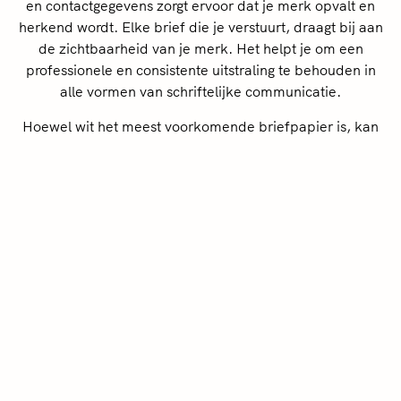
en contactgegevens zorgt ervoor dat je merk opvalt en
herkend wordt. Elke brief die je verstuurt, draagt bij aan
de zichtbaarheid van je merk. Het helpt je om een
professionele en consistente uitstraling te behouden in
alle vormen van schriftelijke communicatie.
Hoewel wit het meest voorkomende briefpapier is, kan
briefpapier ook in verschillende kleuren worden
gedrukt. Ook kiezen steeds meer bedrijven voor
milieuvriendelijk briefpapier, gemaakt van gerecycled
papier of papier met een FSC-keurmerk. Dit is een
goede optie voor als je duurzaamheid hoog in het
vaandel hebben staan. De kwaliteit van het papier is
ook essentieel. Kies voor een papiersoort die past bij je
bedrijf. Zwaarder papier (zoals 120 g/m²) voelt luxer
aan en straalt meer kwaliteit uit.
Kennismaking inplannen