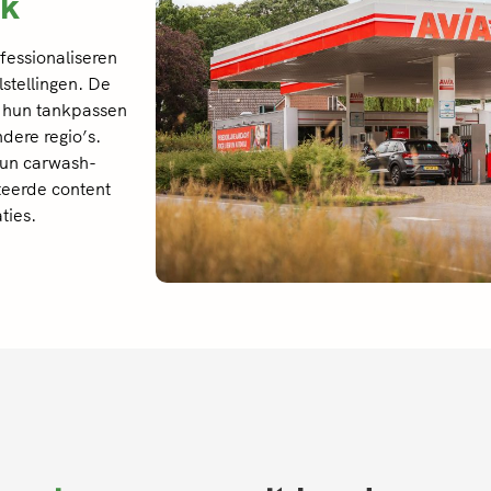
ik
fessionaliseren
lstellingen. De
r hun tankpassen
dere regio’s.
hun carwash-
eerde content
ties.