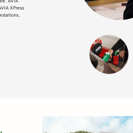
tie. AVIA
AVIA XPress
stations.