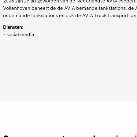
2006 zijn ze lid geworden van de Nederlandse AVIA coöpera
Vollenhoven beheert de de AVIA bemande tankstations, de 
onbemande tankstations en ook de AVIA Truck transport tank
Diensten:
– social media