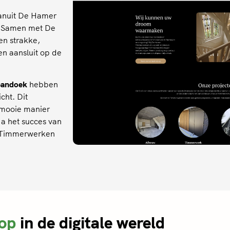
 vanuit De Hamer
 Samen met De
n strakke,
en aansluit op de
pandoek
hebben
cht. Dit
 mooie manier
Na het succes van
r Timmerwerken
 op
in de digitale wereld