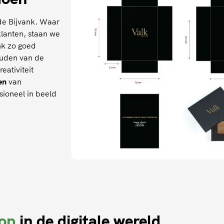
lde Bijvank. Waar
klanten, staan we
nk zo goed
houden van de
ativiteit
en
van
sioneel in beeld
 op
in de digitale wereld