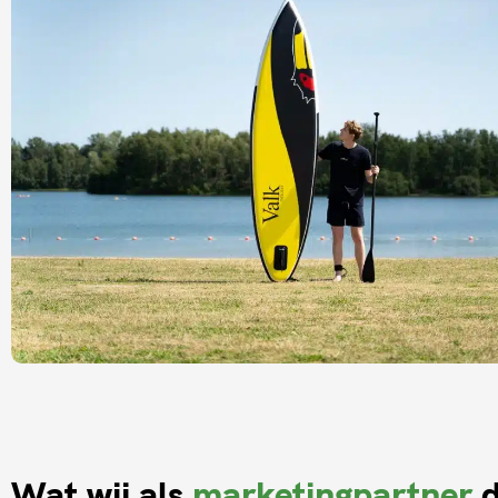
Wat wij als
marketingpartner
d